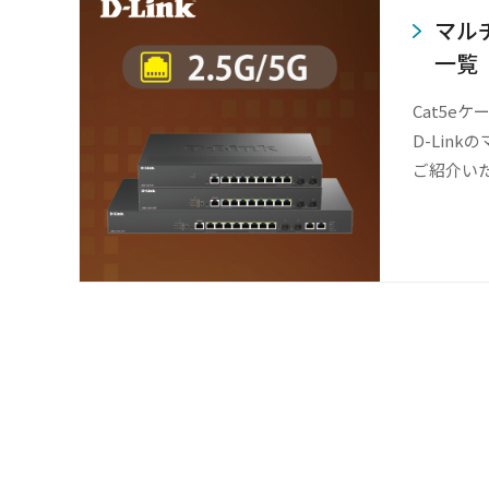
マル
一覧
Cat5e
D-Lin
ご紹介い