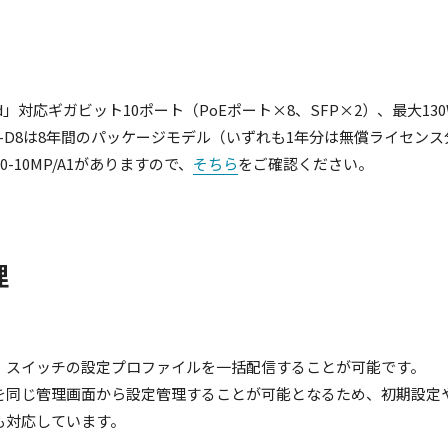
ias Cloud」対応ギガビット10ポート（PoEポート×8、SFP×2）
年間、A1-D8は8年間のパッケージモデル（いずれも1年分は無償ライセン
-10MP/A1がありますので、
そちら
をご確認ください。
理
グし、スイッチの設定プロファイルを一括配信することが可能です。
ッチを同じ管理画面から設定管理することが可能となるため、初期設
にも対応しています。