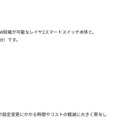
、最大130W給電が可能なレイヤ2スマートスイッチ本体と、
ス分）です。
定や設定変更にかかる時間やコストの軽減に大きく寄与し