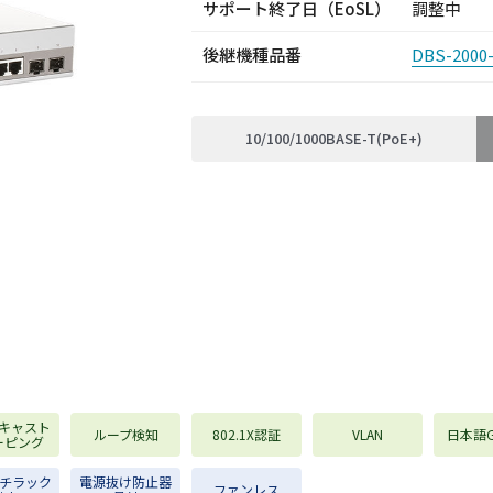
サポート終了日
（EoSL）
調整中
後継機種品番
DBS-2000
10/100/1000BASE-T(PoE+)
キャスト
ループ検知
802.1X認証
VLAN
日本語GU
ーピング
ンチラック
電源抜け防止器
ファンレス