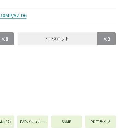
-10MP/A2-D6
×8
×2
SFPスロット
I(*2)
EAPパススルー
SNMP
PDアライブ