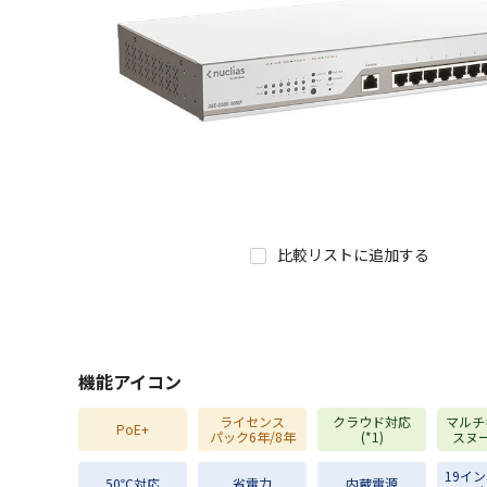
比較リストに追加する
機能アイコン
ライセンス
クラウド対応
マルチ
PoE+
パック6年/8年
(*1)
スヌ
19イ
50℃対応
省電力
内蔵電源