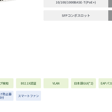
10/100/1000BASE-T(PoE+)
SFPコンボスロット
プ検知
802.1X認証
VLAN
日本語GUI(*2)
EAPパ
け防止器
スマートファン
具付