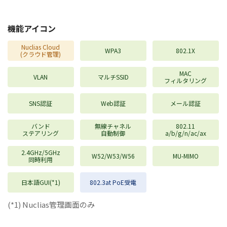
機能アイコン
Nuclias Cloud
WPA3
802.1X
(クラウド管理)
MAC
VLAN
マルチSSID
フィルタリング
SNS認証
Web認証
メール認証
バンド
無線チャネル
802.11
ステアリング
自動制御
a/b/g/n/ac/ax
2.4GHz/5GHz
W52/W53/W56
MU-MIMO
同時利用
日本語GUI(*1)
802.3at PoE受電
(*1) Nuclias管理画面のみ