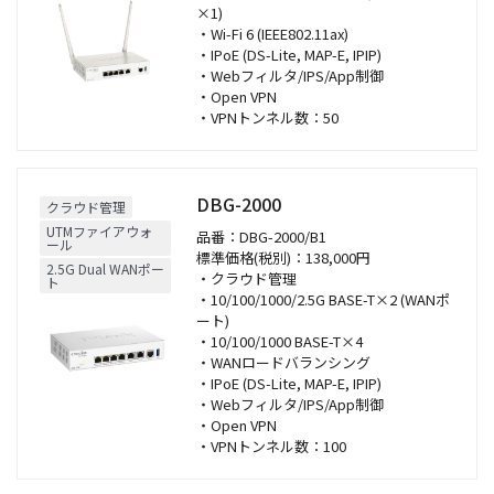
×1)
・Wi-Fi 6 (IEEE802.11ax)
・IPoE (DS-Lite, MAP-E, IPIP)
・Webフィルタ/IPS/App制御
・Open VPN
・VPNトンネル数：50
DBG-2000
クラウド管理
UTMファイアウォ
品番：DBG-2000/B1
ール
標準価格(税別)：138,000円
2.5G Dual WANポー
・クラウド管理
ト
・10/100/1000/2.5G BASE-T×2 (WANポ
ート)
・10/100/1000 BASE-T×4
・WANロードバランシング
・IPoE (DS-Lite, MAP-E, IPIP)
・Webフィルタ/IPS/App制御
・Open VPN
・VPNトンネル数：100