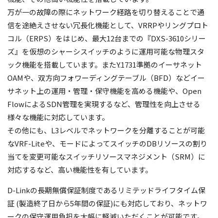
万が一の故障の際にネットワーク経路を切り替えることで通
信を途絶えさせない冗長化機能として、VRRPやリングプロト
コル（ERPS）をはじめ、最大12台までの『DXS-3610シリー
ズ』を仮想のシャーシスイッチのように運用可能な物理スタ
ック機能を搭載しています。またY.1731準拠のイーサネット
OAMや、双方向フォワーディングテーブル（BFD）などイー
サネット上の運用・管理・保守機能を高める機能や、Open
FlowによるSDN管理を実現するなど、管理性を向上させる
様々な機能に対応しています。
その他にも、L3レベルでネットワークを分離することが可能
なVRF-Liteや、モードによってスイッチのDBリソースの割り
当てを変更可能なスイッチリソースマネジメント（SRM）に
対応するなど、高い機能性を有しています。
D-Linkの長期無償保証制度であるリミテッドライフタイム保
証 (製造終了日から5年間の保証)にも対応しており、ネットワ
ークの保守運用負担を大幅に軽減いただくことが可能です。