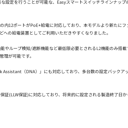
どの簡易な設定を行うことが可能な、Easyスマートスイッチラインナップの
SE-T×24ポートの内12ポートがPoE+給電に対応しており、本モデルよ
などへの給電装置としてご利用いただきやすくなりました。
LAN機能やループ検知/遮断機能など最低限必要とされるL2機能のみ
や管理が可能です。
ork Assistant（DNA）」にも対応しており、多台数の設定
イム保証(LLW保証)に対応しており、将来的に設定される製造終了