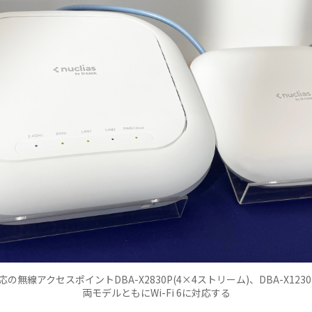
対応の無線アクセスポイントDBA-X2830P(4×4ストリーム)、DBA-X123
両モデルともにWi-Fi 6に対応する