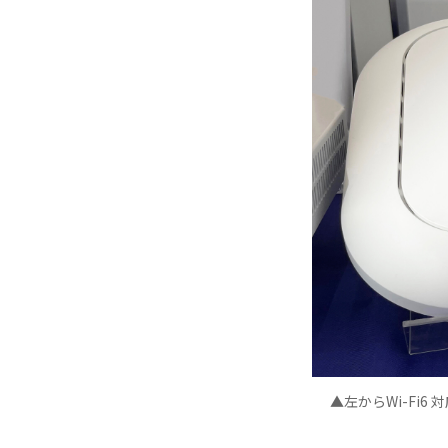
▲左からWi-Fi6 