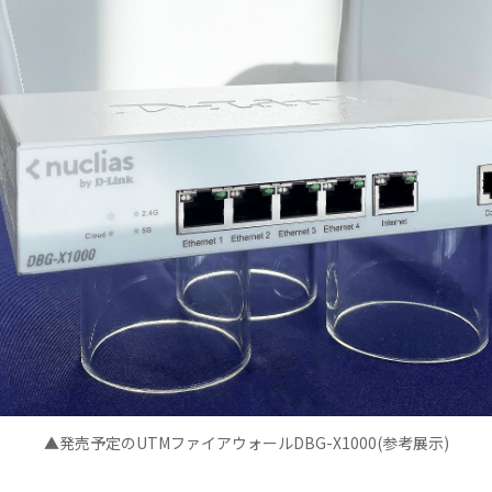
▲発売予定のUTMファイアウォールDBG-X1000(参考展示)