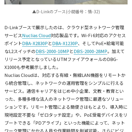
▲D-Linkのブース(小間番号：情-32)
D-Linkブースで展示したのは、クラウド型ネットワーク管理
サービス
Nuclias Cloud
対応製品です。Wi-Fi 6対応のアクセス
ポイント
DBA-X2830P
と
DBA-X1230P
、そしてPoE+給電可能
なL2スイッチの
DBS-2000-10MP
と
DBS-2000-28MP
。加えて
リリース予定となっているUTMファイアウォールのDBG-
X1000も参考展示しました。
Nuclias Cloudは、対応する有線・無線LAN機器をリモートか
ら統合管理し、ネットワークの運用管理をシンプルに行える
サービス。通信キャリアをはじめ中小企業、文教・教育とい
った、多種多様な法人のネットワーク管理に最適なソリュー
ションです。リモート管理による簡便さはもとより、導入時に
現地設定不要な「ゼロタッチ設定」や、PoE受電デバイスをリ
ブートできる「PDアライブ」といった機能によって、ネット
ワーク管理にかかる人員や作業時間を削減可能。さらにビジ