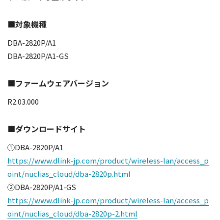
■対象機種
DBA-2820P/A1
DBA-2820P/A1-GS
■ファームウェアバージョン
R2.03.000
■ダウンロードサイト
①DBA-2820P/A1
https://www.dlink-jp.com/product/wireless-lan/access_p
oint/nuclias_cloud/dba-2820p.html
②DBA-2820P/A1-GS
https://www.dlink-jp.com/product/wireless-lan/access_p
oint/nuclias_cloud/dba-2820p-2.html