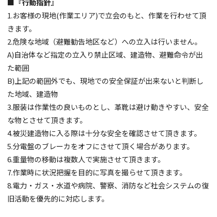
■『行動指針』
1.お客様の現地(作業エリア)で立会のもと、作業を行わせて頂
きます。
2.危険な地域（避難勧告地区など）への立入は行いません。
A)自治体など指定の立入り禁止区域、建造物、避難命令が出
た範囲
B)上記の範囲外でも、現地での安全保証が出来ないと判断し
た地域、建造物
3.服装は作業性の良いものとし、革靴は避け動きやすい、安全
な物とさせて頂きます。
4.被災建造物に入る際は十分な安全を確認させて頂きます。
5.分電盤のブレーカをオフにさせて頂く場合があります。
6.重量物の移動は複数人で実施させて頂きます。
7.作業時に状況把握を目的に写真を撮らせて頂きます。
8.電力・ガス・水道や病院、警察、消防など社会システムの復
旧活動を優先的に対応します。